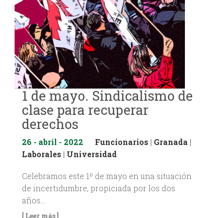
1 de mayo. Sindicalismo de
clase para recuperar
derechos
26 - abril - 2022
Funcionarios
|
Granada
|
Laborales
|
Universidad
Celebramos este 1º de mayo en una situación
de incertidumbre, propiciada por los dos
años…
[ Leer más ]