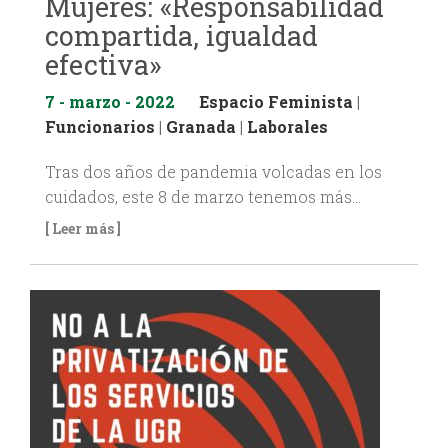
Mujeres: «Responsabilidad
compartida, igualdad
efectiva»
7 - marzo - 2022
Espacio Feminista
|
Funcionarios
|
Granada
|
Laborales
Tras dos años de pandemia volcadas en los
cuidados, este 8 de marzo tenemos más…
[ Leer más ]