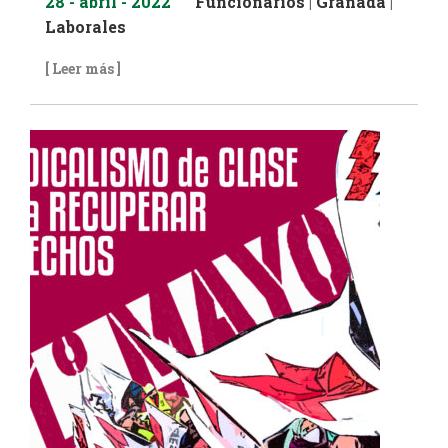
28 - abril - 2022
Funcionarios
|
Granada
|
Laborales
[ Leer más ]