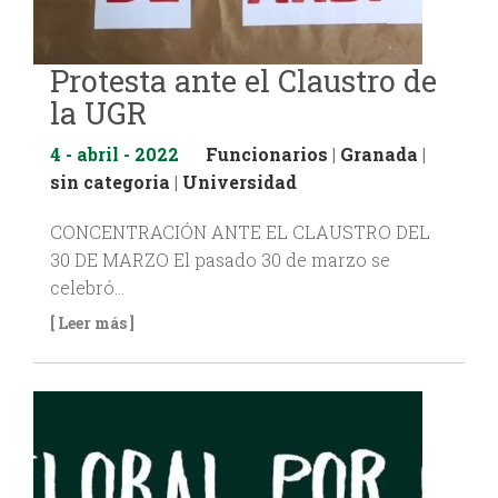
Protesta ante el Claustro de
la UGR
4 - abril - 2022
Funcionarios
|
Granada
|
sin categoria
|
Universidad
CONCENTRACIÓN ANTE EL CLAUSTRO DEL
30 DE MARZO El pasado 30 de marzo se
celebró…
[ Leer más ]