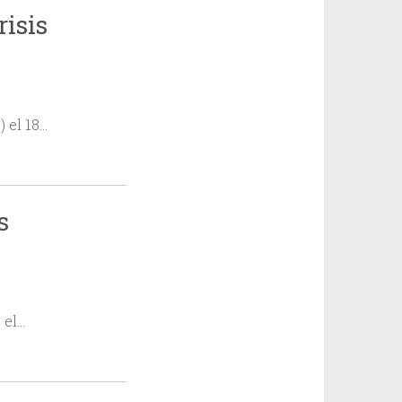
isis
 el 18…
s
 el…