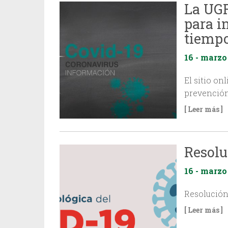
La UGR
para i
tiempo
16 - marzo
El sitio on
prevención
[ Leer más ]
Resolu
16 - marzo
Resolución
[ Leer más ]