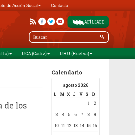
te de Acción Social
Contacto
AFÍLIATE
illa)
UCA (Cádiz)
UHU (Huelva)
Calendario
agosto 2026
L
M
X
J
V
S
D
 de los
1
2
3
4
5
6
7
8
9
10
11
12
13
14
15
16