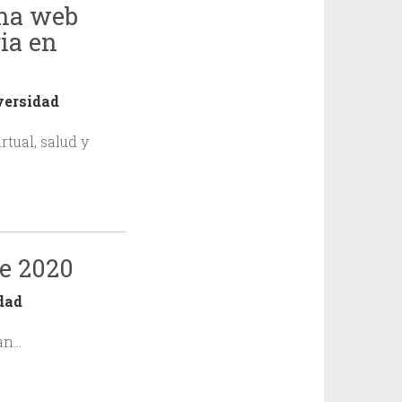
una web
ia en
versidad
rtual, salud y
de 2020
dad
tan…