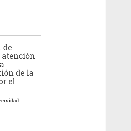
d de
e atención
la
tión de la
or el
ersidad