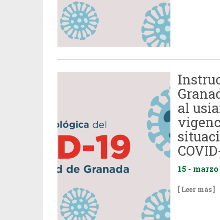
Instru
Granad
al usi
vigenc
situac
COVID-
15 - marzo
[ Leer más ]