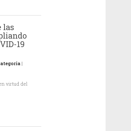
 las
pliando
OVID-19
categoria
|
en virtud del