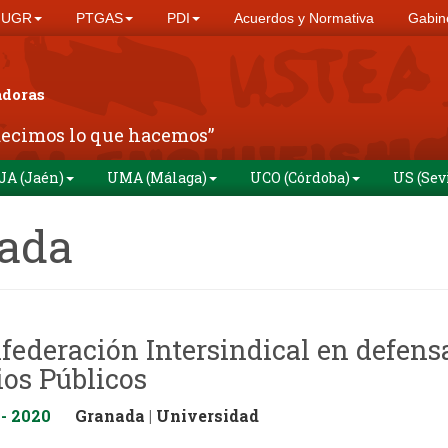
UGR
PTGAS
PDI
Acuerdos y Normativa
Gabine
adoras
decimos lo que hacemos”
JA (Jaén)
UMA (Málaga)
UCO (Córdoba)
US (Sev
ada
federación Intersindical en defensa
ios Públicos
 - 2020
Granada
|
Universidad