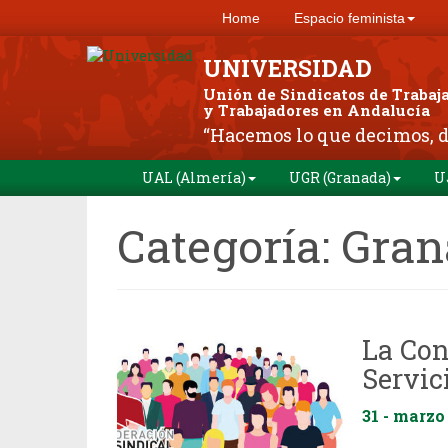
Home
Espacio feminista
UNIVERSIDAD
Unión de Sindicatos de Trabaj
y Trabajadores en Andalucía
“Hacemos lo que decimos, 
UAL (Almería)
UGR (Granada)
U
Categoría:
Gran
La Con
Servic
31 - marzo