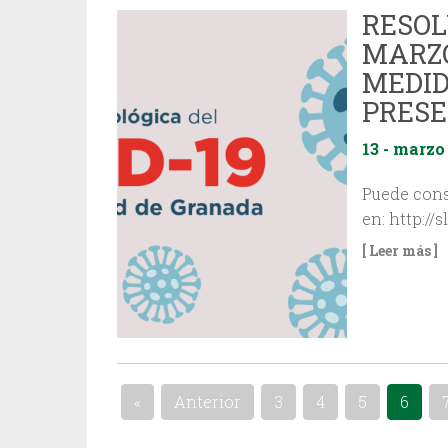
RESOL
MARZO
MEDID
PRESE
13 - marzo
Puede consu
en: http:/
[ Leer más ]
«
Anterior
3
4
5
6