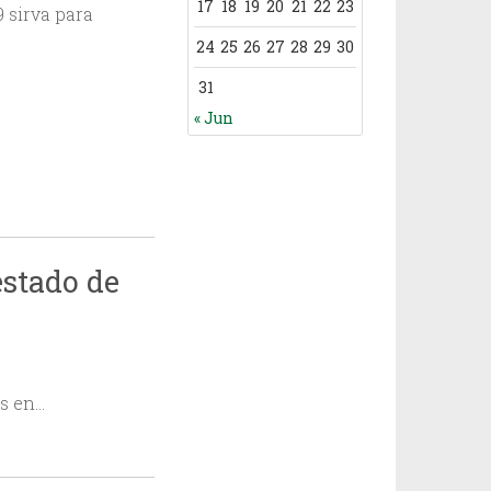
17
18
19
20
21
22
23
 sirva para
24
25
26
27
28
29
30
31
« Jun
estado de
es en…