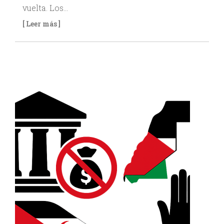
vuelta. Los…
[ Leer más ]