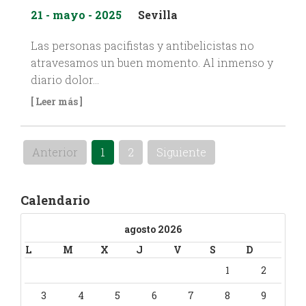
21 - mayo - 2025
Sevilla
Las personas pacifistas y antibelicistas no
atravesamos un buen momento. Al inmenso y
diario dolor…
[ Leer más ]
Anterior
1
2
Siguiente
Calendario
agosto 2026
L
M
X
J
V
S
D
1
2
3
4
5
6
7
8
9