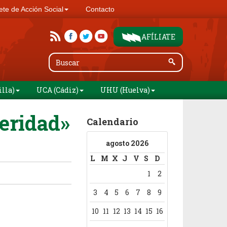
te de Acción Social
Contacto
AFÍLIATE
illa)
UCA (Cádiz)
UHU (Huelva)
meridad»
Calendario
agosto 2026
L
M
X
J
V
S
D
1
2
3
4
5
6
7
8
9
10
11
12
13
14
15
16