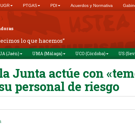
UGR
PTGAS
PDI
Acuerdos y Normativa
Gabine
adoras
decimos lo que hacemos”
JA (Jaén)
UMA (Málaga)
UCO (Córdoba)
US (Sev
 la Junta actúe con «te
 su personal de riesgo
a