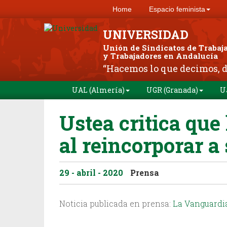
Home
Espacio feminista
UNIVERSIDAD
Unión de Sindicatos de Trabaj
y Trabajadores en Andalucía
“Hacemos lo que decimos, 
UAL (Almería)
UGR (Granada)
U
Ustea critica que
al reincorporar a
29 - abril - 2020
Prensa
Noticia publicada en prensa:
La Vanguardi